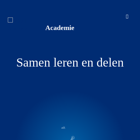
Overslaan
Samen
en
naar
leren
de
en
inhoud
gaan
delen
|
Samen leren en delen
SCOH
Academie